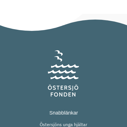
9 juli 2025 Så
årskurs 4–6. Varje läsår
hjälper du
deltar runt 150 elever från
Östersjön i
hela Åland i det vi kallar för
sommar
Östersjöfondens klasser.
Östersjön är ett
Under hösten utforskar
av världens
klasserna en havsstrand
mest
nära sin skola och lär sig
förorenade hav.
mer om Östersjöns unika
Samtidigt
och känsliga miljö. På våren
kanske också
ses […]
ett av de mest
älskade. För […]
Snabblänkar
Östersjöns unga hjältar