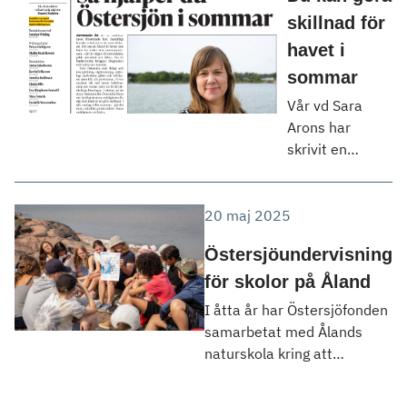
lärarhandledning med mer
skillnad för
fakta och frågor – perfekt för
havet i
den som vill använda
sommar
materialet direkt i
Vår vd Sara
klassrummet. Vi påbörjar
Arons har
publiceringen under våren
skrivit en
[…]
gästledare i
Ålandstidningen
om vad du kan
20 maj 2025
göra för att
Östersjöundervisning
hjälpa
Östersjön i
för skolor på Åland
sommar. Läs
I åtta år har Östersjöfonden
hela texten
samarbetat med Ålands
nedan. Artikeln
naturskola kring att
som pdf:
genomföra Östersjö-
Ålandstidningen
undervisning för elever i