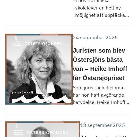
I höst får finska
skolelever en helt ny
möjlighet att upptäcka
livet under Östersjöns
yta. Den nya videoserien
Itämeren nouret sankarit
24 september 2025
utbildar barnen till
Juristen som blev
havshjältar – genom
humor, nyfikenhet och
Östersjöns bästa
korta filmer anpassade
vän – Heike Imhoff
till skolvardagen. Det nya
får Östersjöpriset
undervisningsmaterialet
Som jurist och diplomat
om Östersjön lanseras nu
har hon haft avgörande
på finska, utöver
betydelse. Heike Imhoff
svenska. Stiftelsen
tilldelas Östersjöpriset
Östersjöfondens projekt
2025 för mångårigt arbete
Östersjöns unga hjältar
för Östersjöns miljö. Vid
har som mål […]
18 september 2025
tyska HELCOM*-