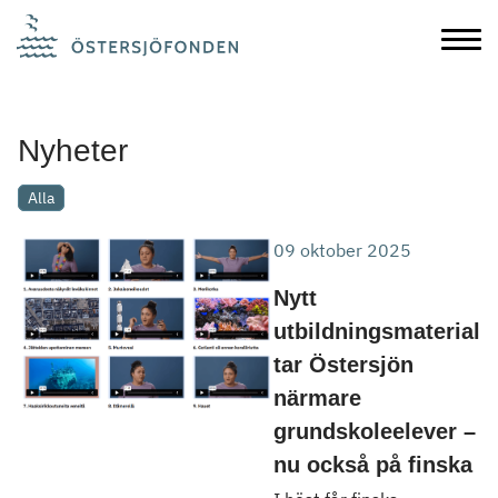
Nyheter
Alla
09 oktober 2025
Nytt
utbildningsmaterial
tar Östersjön
närmare
grundskoleelever –
nu också på finska