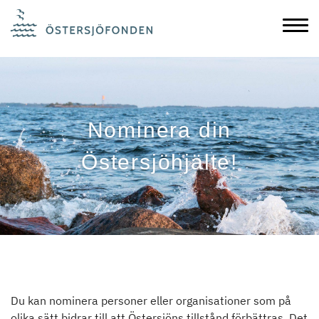
Nominera din
Östersjöhjälte!
Du kan nominera personer eller organisationer som på
olika sätt bidrar till att Östersjöns tillstånd förbättras. Det