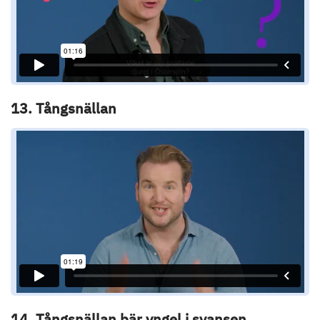
13. Tångsnällan
14. Tångsnällan bär yngel i svansen