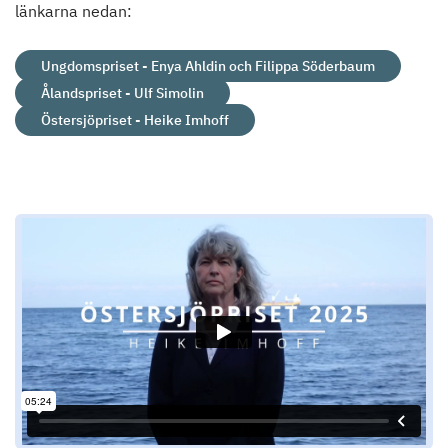
länkarna nedan:
Ungdomspriset - Enya Ahldin och Filippa Söderbaum
Ålandspriset - Ulf Simolin
Östersjöpriset - Heike Imhoff