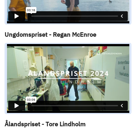
Ungdomspriset - Regan McEnroe
Ålandspriset - Tore Lindholm